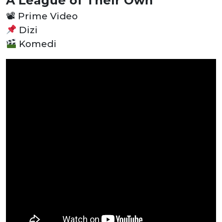
A League of Their Own
📽
Prime Video
Dizi
Komedi