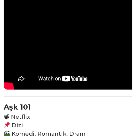
Aşk 101
📽
Netflix
Dizi
Komedi, Romantik, Dram