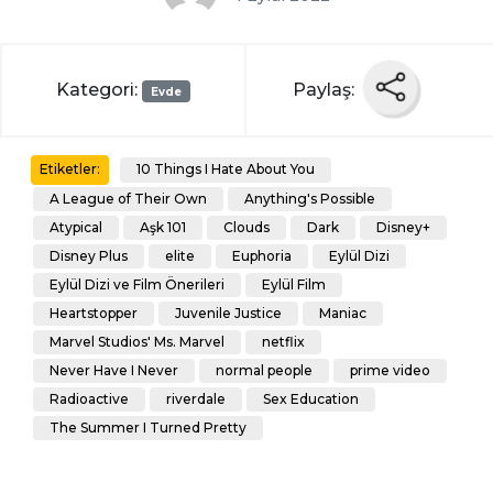
Kategori:
Paylaş:
Evde
10 Things I Hate About You
Etiketler:
A League of Their Own
Anything's Possible
Atypical
Aşk 101
Clouds
Dark
Disney+
Disney Plus
elite
Euphoria
Eylül Dizi
Eylül Dizi ve Film Önerileri
Eylül Film
Heartstopper
Juvenile Justice
Maniac
Marvel Studios' Ms. Marvel
netflix
Never Have I Never
normal people
prime video
Radioactive
riverdale
Sex Education
The Summer I Turned Pretty