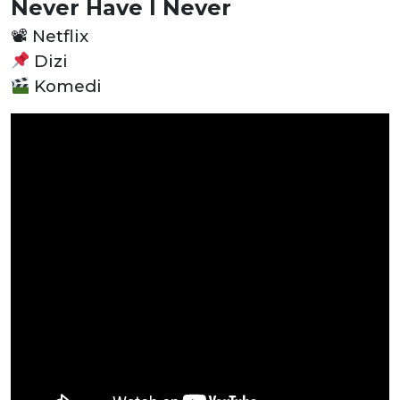
Never Have I Never
📽
Netflix
Dizi
Komedi