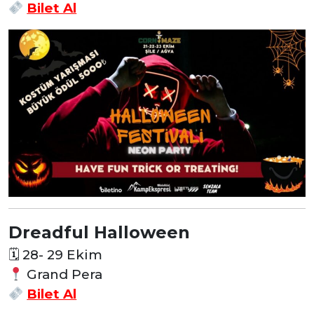
Bilet Al
Dreadful Halloween
🗓
28- 29 Ekim
Grand Pera
Bilet Al