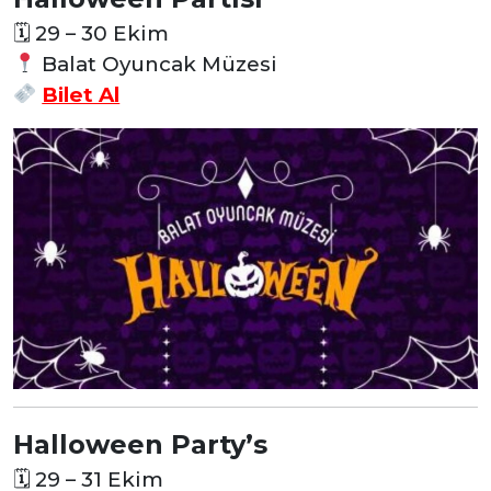
🗓
29 – 30 Ekim
Balat Oyuncak Müzesi
Bilet Al
Halloween Party’s
🗓
29 – 31 Ekim