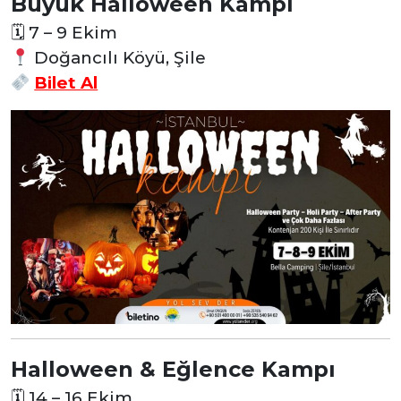
Büyük Halloween Kampı
🗓
7 – 9 Ekim
Doğancılı Köyü, Şile
Bilet Al
Halloween & Eğlence Kampı
🗓
14 – 16 Ekim