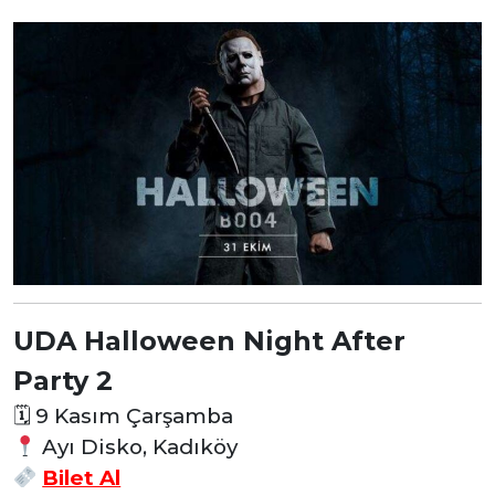
UDA Halloween Night After
Party 2
🗓
9 Kasım Çarşamba
Ayı Disko, Kadıköy
Bilet Al