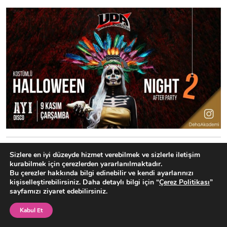
2-Ankara
Sizlere en iyi düzeyde hizmet verebilmek ve sizlerle iletişim
kurabilmek için çerezlerden yararlanılmaktadır.
Bu çerezler hakkında bilgi edinebilir ve kendi ayarlarınızı
Halloween Party
kişiselleştirebilirsiniz. Daha detaylı bilgi için “
Çerez Politikası
”
sayfamızı ziyaret edebilirsiniz.
🗓
26 Ekim Çarşamba
Keçi
Kabul Et
Bilet Al