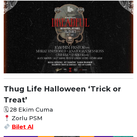
Thug Life Halloween ‘Trick or
Treat’
🗓
28 Ekim Cuma
Zorlu PSM
Bilet Al