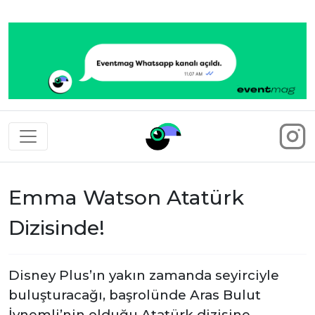
Eventmag
Emma Watson Atatürk
Dizisinde!
Disney Plus’ın yakın zamanda seyirciyle
buluşturacağı, başrolünde Aras Bulut
İynemli’nin olduğu Atatürk dizisine