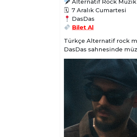
Alternatif Rock Müzik
🗓
7 Aralık Cumartesi
DasDas
Bilet Al
Türkçe Alternatif rock m
DasDas sahnesinde müzi