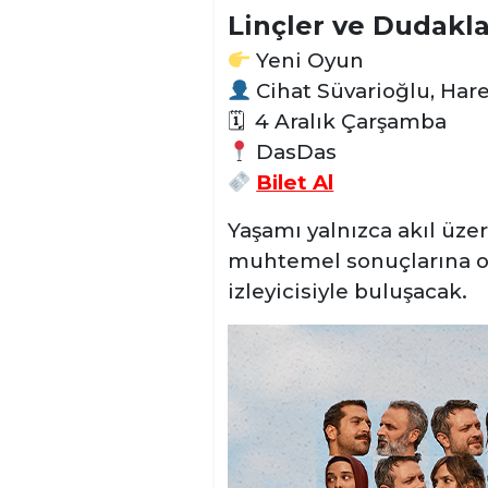
Linçler ve Dudakla
Yeni Oyun
Cihat Süvarioğlu, Hare
🗓
4 Aralık Çarşamba
DasDas
Bilet Al
Yaşamı yalnızca akıl üze
muhtemel sonuçlarına od
izleyicisiyle buluşacak.