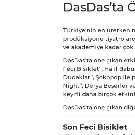
DasDas’ta Ö
Türkiye’nin en üretken 
prodüksiyonu tiyatrolard
ve akademiye kadar çok ç
DasDas’ta öne çıkan etki
Feci Bisiklet”, Halil Ba
Dudaklar”,
Şokopop ile p
Night”, Derya Beşerler 
keyifli daha birçok etkinl
DasDas’ta öne çıkan diğe
Son Feci Bisiklet