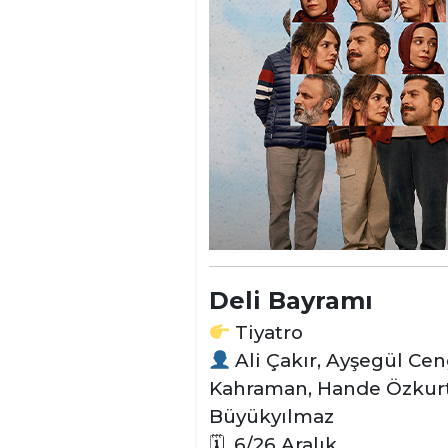
Deli Bayramı
Tiyatro
Ali Çakır, Ayşegül Cen
Kahraman, Hande Özkurt, 
Büyükyılmaz
🗓
6/26 Aralık