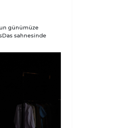
unun günümüze
DasDas sahnesinde