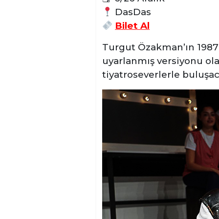
DasDas
Bilet Al
Turgut Özakman’ın 1987
uyarlanmış versiyonu ola
tiyatroseverlerle buluşa