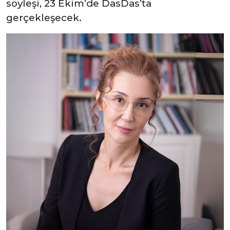
söyleşi, 23 Ekim’de DasDas’ta
gerçekleşecek.