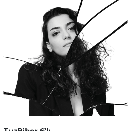
TuzBiber 6’lı