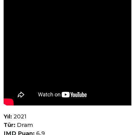
Yıl:
2021
Tür:
Dram
IMD Puan:
6.9