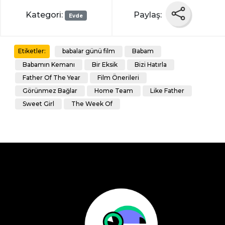
Kategori:
Paylaş:
Evde
babalar günü film
Babam
Etiketler:
Babamın Kemanı
Bir Eksik
Bizi Hatırla
Father Of The Year
Film Önerileri
Görünmez Bağlar
Home Team
Like Father
Sweet Girl
The Week Of