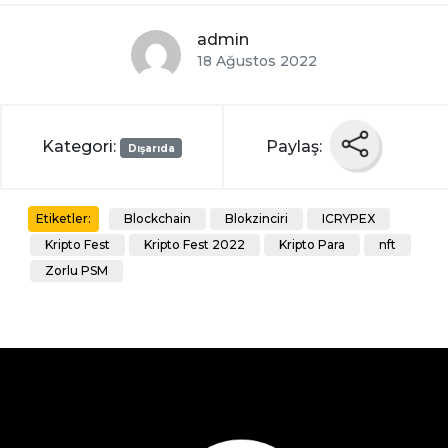
admin
18 Ağustos 2022
Kategori:
Paylaş:
Dışarıda
Blockchain
Blokzinciri
ICRYPEX
Etiketler:
Kripto Fest
Kripto Fest 2022
Kripto Para
nft
Zorlu PSM