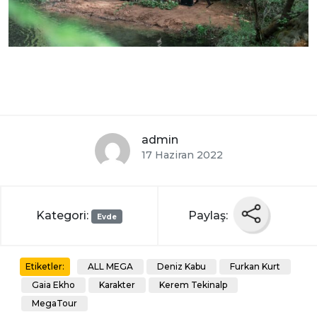
admin
17 Haziran 2022
Kategori:
Paylaş:
Evde
ALL MEGA
Deniz Kabu
Furkan Kurt
Etiketler:
Gaia Ekho
Karakter
Kerem Tekinalp
MegaTour