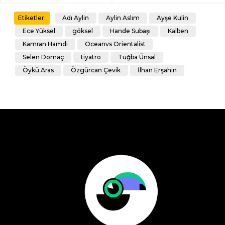
Adı Aylin
Aylin Aslım
Ayşe Kulin
Etiketler:
Ece Yüksel
göksel
Hande Subaşı
Kalben
Kamran Hamdi
Oceanvs Orientalist
Selen Domaç
tiyatro
Tuğba Ünsal
Öykü Aras
Özgürcan Çevik
İlhan Erşahin