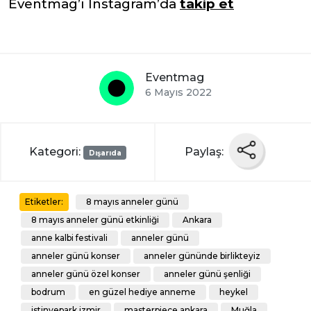
Eventmag’i Instagram’da
takip et
Eventmag
6 Mayıs 2022
Kategori:
Paylaş:
Dışarıda
8 mayıs anneler günü
Etiketler:
8 mayıs anneler günü etkinliği
Ankara
anne kalbi festivali
anneler günü
anneler günü konser
anneler gününde birlikteyiz
anneler günü özel konser
anneler günü şenliği
bodrum
en güzel hediye anneme
heykel
istinyepark izmir
masterpiece ankara
Muğla