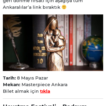
geri dönme fırsatı için aşağıya tüm
Ankaralılar’a link bıraktık
Tarih:
8 Mayıs Pazar
Mekan:
Masterpiece Ankara
Bilet almak için
tıkla