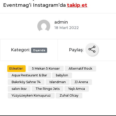
Eventmag’i Instagram’da
takip et
admin
18 Mart 2022
Kategori:
Paylaş:
Dışarıda
5 Mekan 5 Konser
Alternatif Rock
Etiketler:
Aqua Restaurant & Bar
babylon
Bakırköy Sahne 74
Islandman
JJ Arena
salon iksv
The Ringo Jets
Yaşlı Amca
Yüzyüzeyken Konuşuruz
Zuhal Olcay