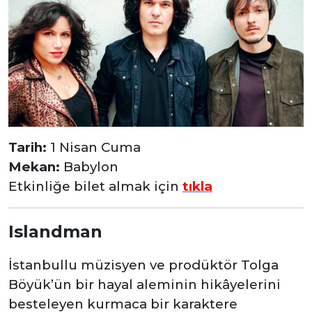
Tarih:
1 Nisan Cuma
Mekan:
Babylon
Etkinliğe bilet almak için
tıkla
Islandman
İstanbullu müzisyen ve prodüktör Tolga
Böyük’ün bir hayal aleminin hikâyelerini
besteleyen kurmaca bir karaktere