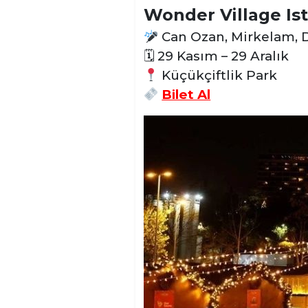
Wonder Village Is
Can Ozan, Mirkelam, D
🗓 29 Kasım – 29 Aralık
Küçükçiftlik Park
Bilet Al