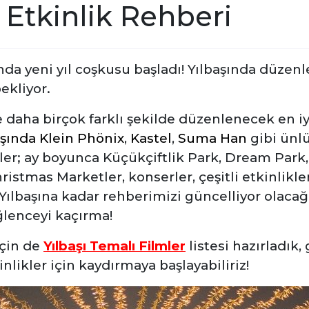
 Etkinlik Rehberi
ında yeni yıl coşkusu başladı! Yılbaşında düzen
bekliyor.
e daha birçok farklı şekilde düzenlenecek en iyi 
aşında
Klein Phönix
,
Kastel
,
Suma Han
gibi ünl
ler; ay boyunca Küçükçiftlik Park
, Dream Park
stmas Marketler, konserler, çeşitli etkinlikler
Yılbaşına kadar rehberimizi güncelliyor olacağız
eğlenceyi kaçırma!
için de
Yılbaşı Temalı Filmler
listesi hazırladık
inlikler için kaydırmaya başlayabiliriz!