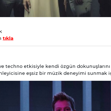
rk
in
tıkla
ve techno etkisiyle kendi özgün dokunuşlarını 
nleyicisine eşsiz bir müzik deneyimi sunmak i