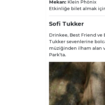
Mekan:
Klein Phönix
Etkinliğe bilet almak iç
Sofi Tukker
Drinkee, Best Friend ve B
Tukker sevenlerine bolca
müziğinden ilham alan ve
Park’ta.