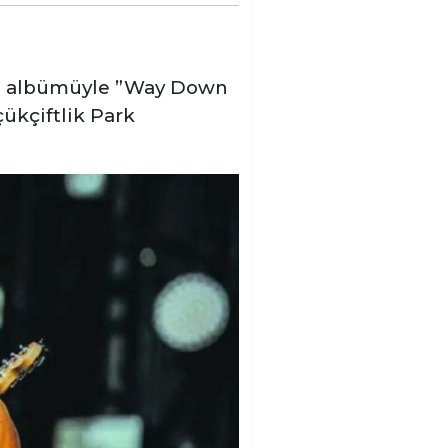
 A/B albümüyle ”Way Down
ükçiftlik Park