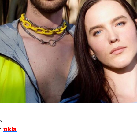
k
in
tıkla