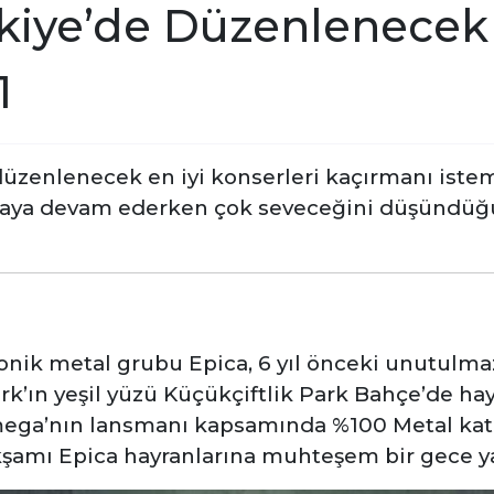
kiye’de Düzenlenecek 
1
düzenlenecek en iyi konserleri kaçırmanı istem
lamaya devam ederken çok seveceğini düşündüğ
onik metal grubu Epica, 6 yıl önceki unutulma
rk’ın yeşil yüzü Küçükçiftlik Park Bahçe’de hay
ga’nın lansmanı kapsamında %100 Metal katk
kşamı Epica hayranlarına muhteşem bir gece y